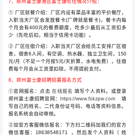
7、郑州富士康港区富士康吃住情况介绍：
① 厂区就餐介绍：厂区内设有菜品丰富的平价餐厅，
入职当天厂区会发放餐卡(厂牌就是餐卡)，餐卡内每
个月会有400元的餐费额度，吃多少最后从工资扣多
少（先吃后扣，相当于信用卡功能）。
② 厂区住宿介绍：入职当天厂区会给员工安排厂区宿
舍，宿舍6人间，有空调、热水器、独立卫生间，150
元/月（不足一个月按5元/天折算，水电免费），住宿
费每个月会从工资里扣除，不用提前支付。
8、郑州富士康招聘招募报名方式
①官网报名：点击
在线报名
填写个人资料。或登录
郑州富士康招聘官网：
https://www.fskzpw.com
填
写自己的姓名、二代身份证号码、电话等资料信息。
报名系统会自动审核。
②加官方客服微信报名：下方扫二维码加我们的官方
微信客服：18638548171 ，然后发个人资料（ 姓