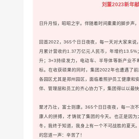
刘董2023新
日升月恒，昭昭之宇。伴随着时间橐橐的脚步声，2
回首2022，365个日日夜夜，每一天对大家来说
月累计营收约1.37万亿元人民币，年增约13.
升；3+3持续发力，电动车、半导体等新产业不
标。在收获硕果的同时，集团2022年也遭遇了
各园区尤其是郑州园区，面临着照护员工健康和
伴、管理层和员工的齐心协力下，集团得以以最
聚才乃壮，富士则康。365个日日夜夜，每一次
康人的拼搏，才铸就了集团的今天。也正是因为
冬，我终于知道，我身上有一个不可战胜的夏天
的您道一声：辛苦了！