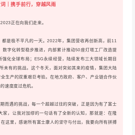
年献词｜携手前行，穿越风雨
023正在向我们走来。
，都是极不平凡的一天。2022年，集团营收再创新高，前11
5%；数字化转型稳步推进，内部累计推动50座灯塔工厂改造提
断强化全球布局；ESG永续经营，陆续发布三大领域长期目
前所未有的挑战。这个冬天，面对突如其来的疫情，集团大陆
安全生产的双重艰巨考验。在地方政府、客户、产业链合作伙
快的速度度过危机。
不期而遇的挑战，每一个超越过往的突破，正是因为有了富士
大家，让我对加缪的一句话有了全新的认知，那就是：在隆
。在这里，感谢所有富士康人的坚守与付出，我要向所有拼搏