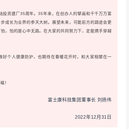
陆投资建厂35周年。35年来，在创办人的擘画和千千万万富
步步成长为业界的参天大树。展望未来，可能前方的路途会更
可怕，怕的是心中无路。在大家的共同努力下，定能携手穿越
做好个人健康防护，也期待在春暖花开时，和大家相聚在一
幸福！
富士康科技集团董事长 刘扬伟
2022年12月31日