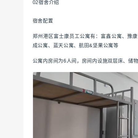
02宿舍介绍
宿舍配置
郑州港区富士康员工公寓有：富鑫公寓、豫康
成公寓、蓝天公寓、航田&坚果公寓等
公寓内房间为6人间，房间内设施双层床、储