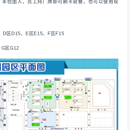
元，丰俭由人，员工持厂牌即可刷卡就餐，也可以使用现
、D区D15、E区E15、F区F15
、G区G12