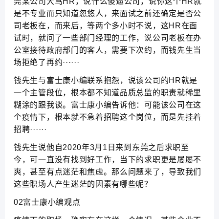
莞某公司大骂HR，说什么傻逼公司，说你这个HR就
是不专业而只知道忽悠人，来面试之前还确定是否公
司老板在，而来后，等两个多小时不说，这HR在面
试时，就问了一些部门经理的工作，说公司老板在办
公室接待政府部门的客人，需要下次约，而钱先生当
场拒绝了再约······
钱先生与富士康小编联系抱怨，说该公司的HR就是
一个主管段位，根本都不知道品质总监的职责就稀里
糊涂的跟我谈。富士康小编告诉他：可能该公司在这
个疫情下，根本就不急着招聘这个岗位，而是先挂着
招聘······
钱先生说他自2020年3月1日来到东莞之后求职至
今，可一直没有找到好工作，当下的求职更是屡屡不
爽，甚至有点迷茫和焦虑。那么问题来了，导致我们
这些职场人产生迷茫的因素有哪些呢？
02富士康小编观点