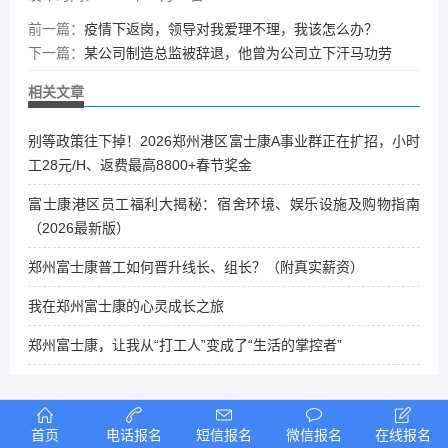
前一篇：
疫情下返岗，领导对我爱理不理，我该怎么办？
下一篇：
某公司制造总监被辞退，他曾为公司立下汗马功劳
相关文章
别等政策往下掉！2026郑州港区富士康A事业群正在扩招，小时
工28元/H、返费最高8800+春节奖金
富士康港区员工福利大揭秘：宿舍环境、娱乐设施及购物指南
（2026最新版）
郑州富士康普工如何晋升线长、组长？（附真实薪资）
我在郑州富士康的心灵成长之旅
郑州富士康，让我从“打工人”变成了“生活的掌控者”
首页
电话报名
短信报名
微信报名
在线报名