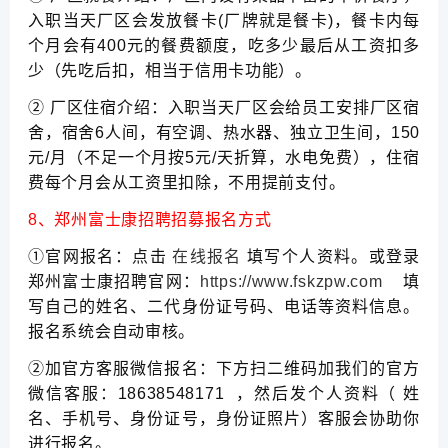
入职当天厂区会发放餐卡(厂牌就是餐卡)，餐卡内每
个月会有400元的餐费额度，吃多少最后从工资扣多
少（先吃后扣，相当于信用卡功能）。
② 厂区住宿介绍：入职当天厂区会给员工安排厂区宿
舍，宿舍6人间，有空调、热水器、独立卫生间，150
元/月（不足一个月按5元/天折算，水电免费），住宿
费每个月会从工资里扣除，不用提前支付。
8、郑州富士康招聘招募报名方式
①官网报名：点击
在线报名
填写个人资料。或登录
郑州富士康招聘官网：
https://www.fskzpw.com
填
写自己的姓名、二代身份证号码、电话等资料信息。
报名系统会自动审核。
②加官方客服微信报名：下方扫二维码加我们的官方
微信客服：18638548171 ，然后发个人资料（ 姓
名、手机号、身份证号，身份证照片）客服会协助你
进行报名。