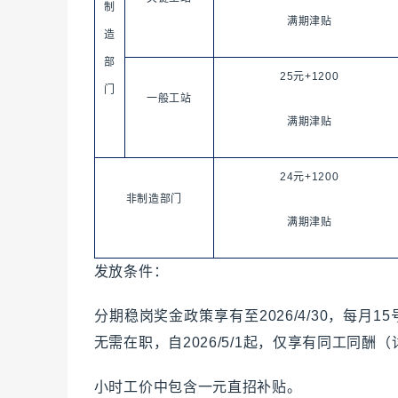
制
满期津贴
造
部
25元+1200
门
一般工站
满期津贴
24元+1200
非制造部门
满期津贴
发放条件：
分期稳岗奖金政策享有至2026/4/30，每
无需在职，自2026/5/1起，仅享有同工同
小时工价中包含一元直招补贴。