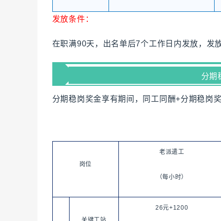
发放条件：
在职满90天，出名单后7个工作日内发放，发
分期
分期稳岗奖金享有期间
，同工同酬+分期稳岗
老派遣工
岗位
（每小时）
26元+1200
关键工站