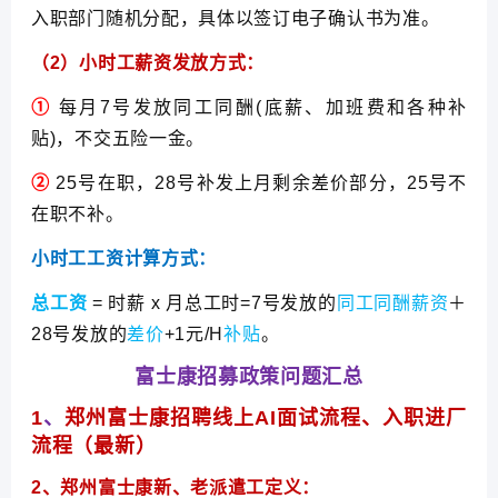
入职部门随机分配，具体以签订电子确认书为准。
（2）小时工薪资发放方式：
①
每月7号发放同工同酬(底薪、加班费和各种补
贴)，不交五险一金。
②
25号在职，28号补发上月剩余差价部分，25号不
在职不补。
小时工工资计算方式：
总工资
= 时薪 x 月总工时=7号发放的
同工同酬薪资
＋
28号发放的
差价
+1元/H
补贴
。
富士康招募政策问题汇总
1
、
郑州富士康招聘线上AI面试流程、入职进厂
流程（最新）
2、郑州富士康新、老派遣工定义：