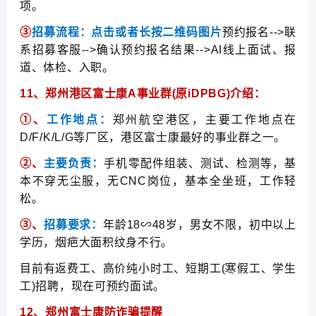
项。
③
招募流程：
点击或者长按二维码图片
预约报名-->联
系招募客服-->确认预约报名结果-->AI线上面试、报
道、体检、入职。
11、郑州港区富士康A事业群(原iDPBG)介绍：
①
、
工作地点：
郑州航空港区，主要工作地点在
D/F/K/L/G等厂区，港区富士康最好的事业群之一。
②
、
主要负责：
手机零配件组装、测试、检测等，基
本不穿无尘服，无CNC岗位，基本全坐班，工作轻
松。
③
、
招募要求：
年龄18∽48岁，男女不限，初中以上
学历，烟疤大面积纹身不行。
目前有返费工、高价纯小时工、短期工(寒假工、学生
工)招聘，现在可预约面试。
12、
郑州富士康
防诈骗提醒