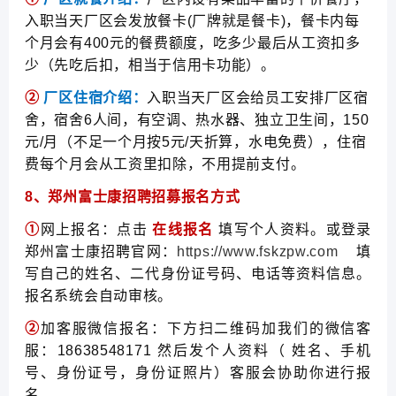
入职当天厂区会发放餐卡(厂牌就是餐卡)，餐卡内每
个月会有400元的餐费额度，吃多少最后从工资扣多
少（先吃后扣，相当于信用卡功能）。
②
厂区住宿介绍：
入职当天厂区会给员工安排厂区宿
舍，宿舍6人间，有空调、热水器、独立卫生间，150
元/月（不足一个月按5元/天折算，水电免费），住宿
费每个月会从工资里扣除，不用提前支付。
8、郑州富士康招聘招募报名方式
①
网上报名：点击
在线报名
填写个人资料。或登录
郑州富士康招聘官网：
https://www.fskzpw.com
填
写自己的姓名、二代身份证号码、电话等资料信息。
报名系统会自动审核。
②
加客服微信报名：下方扫二维码加我们的微信客
服：18638548171 然后发个人资料（ 姓名、手机
号、身份证号，身份证照片）客服会协助你进行报
名。