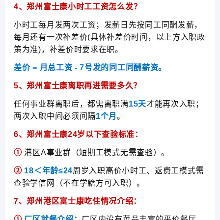
4、
郑州富士康
小时工工资怎么发？
小时工每月发两次工资；发薪日先按同工同酬发薪，
每月还有一次补差价(具体补差价时间，以上方入职政
策为准)，补差价时要求在职。
差价 = 月总工资 - 7号发的同工同酬薪资。
5、郑州富士康离职再进需要多久？
任何事业群离职后，都需离职满
15天
才能再次入职；
两次入职中间必须间隔
1个月
。
6、郑州富士康24岁以下查验标准：
①
港区A事业群（短期工模式无需查验）。
②
18＜年龄≤24
周岁入职高价小时工、返费工模式需
查验学信网（不在学籍方可入职）。
7、郑州港区富士康吃住情况介绍：
①
厂区就餐介绍：
厂区内设有菜品丰富的平价餐厅，