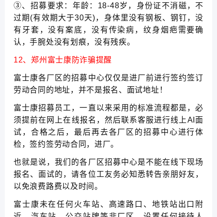
③、招募要求：年龄：18-48岁，身份证不消磁，不
过期(有效期大于30天)，身体里没有钢板、钢钉，没
有牙套，没有案底，没有传染病，纹身烟疤需要确
认，手腕处没有划痕，没有残疾。
12、郑州富士康防诈骗提醒
富士康各厂区的招募中心仅仅是进厂前进行签约签订
劳动合同的地址，并不是报名、面试地址！
富士康招募员工，一直以来采用的标准流程都是，必
须提前在网上在线报名，然后联系客服进行线上AI面
试，合格之后，最后再去各厂区的招募中心进行体
检，签约签劳动合同，进厂。
也就是说，我们的各厂区招募中心是不能在线下现场
报名、面试的，请各位工友务必知悉转告亲朋好友，
以免浪费路费以及时间。
富士康未在任何火车站、高速路口、地铁站出口附
近、汽车站、公交站牌等非厂区，设置任何接待人