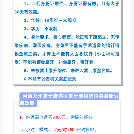
1、二代身份证原件，身份证需有磁，且有大于
30天有效期。
2、年龄：18周岁－50周岁。
3、学历：不限制
4、身体要求：身心健康、能正常下蹲起立、无传
染疾病、潜伏疾病。身体里不能有手术遗留的钢钉钢
板金属之类。手臂上不能有大面积纹身 (小面积可接
受）不能有镶金属牙，补金属牙，带牙套。
5、未被富士康开除过、未进入富士康黑名单。
6.不能有公安机关案底记录
河南郑州富士康港区富士康招聘招募最新返
费政策
1、
继续高价返费
9300元
，需提前报名。
2、
小时工模式，
27元/时+800
限时补贴。