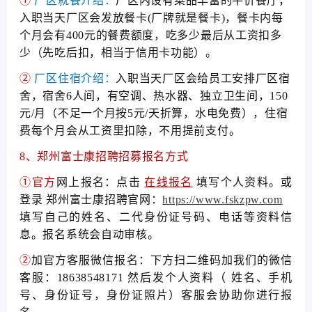
①
厂区就餐介绍：
厂区内设有菜品丰富的平价餐厅，
入职当天厂区会发放餐卡(厂牌就是餐卡)，餐卡内每
个月会有400元的餐费额度，吃多少最后从工资扣多
少（先吃后扣，相当于信用卡功能）。
②
厂区住宿介绍：
入职当天厂区会给员工安排厂区宿
舍，宿舍6人间，有空调、热水器、独立卫生间，150
元/月（不足一个月按5元/天折算，水电免费），住宿
费每个月会从工资里扣除，不用提前支付。
8、郑州富士康招聘招募报名方式
①官方
网上报名：点击
在线报名
填写个人资料。或
登录 郑州富士康招聘官网：
https://www.fskzpw.com
填写自己的姓名、二代身份证号码、电话等资料信
息。报名系统会自动审核。
②
加官方客服微信报名：下方扫二维码加我们的微信
客服：18638548171 然后发个人资料（ 姓名、手机
号、身份证号，身份证照片）客服会协助你进行报