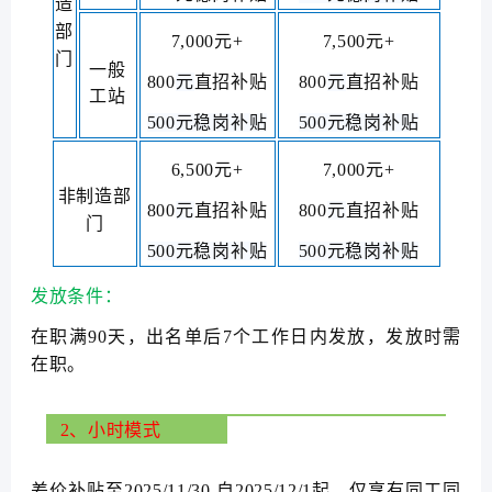
造
部
7,000元+
7,500元+
门
一
般
800
元
直招补贴
800
元
直招补贴
工
站
500元稳岗补贴
500元稳岗补贴
6,500元+
7,000元+
非
制
造
部
800
元
直招补贴
800
元
直招补贴
门
500元稳岗补贴
500元稳岗补贴
发放条件：
在职
满90天，
出名单后7个工作日内发放，发放时需
在职。
2、小时模式
差价补贴至2025/11/30,自2025/12/1起，仅享有同工同