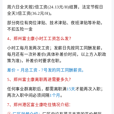
周六日全天按2倍工资(24.13元/H)结算，法定节假日
全天3倍工资(36.2元/H)。
部分岗位有岗位津贴、技术津贴、夜班津贴等补助，
不扣五险一金
4、
郑州富士康
小时工工资怎么发？
小时工每月发两次工资；发薪日先按同工同酬发薪，
每月还有一次补差价(具体补差价时间，以上方入职政
策为准)，补差价时要求在职。
差价 = 月总工资 - 7号发的同工同酬薪资。
5、郑州富士康离职再进需要多久？
任何事业群离职后，都需离职满
15天
才能再次入职；
两次入职中间必须间隔
1个月
。
7、郑州港区富士康吃住情况介绍：