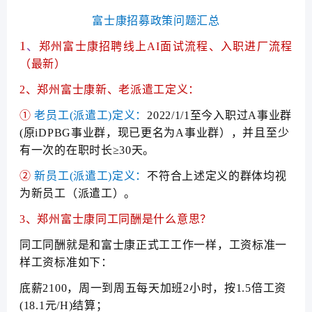
富士康招募政策问题汇总
1
、
郑州富士康招聘线上AI面试流程、入职进厂流程
（最新）
2、郑州富士康新、老派遣工定义：
①
老员工(派遣工)定义：
2022/1/1至今入职过A事业群
(原iDPBG事业群，现已更名为A事业群），并且至少
有一次的在职时长≥30天。
②
新员工(派遣工)定义：
不符合上述定义的群体均视
为新员工（派遣工）。
3、
郑州富士康
同工同酬是什么意思？
同工同酬就是和富士康正式工工作一样，工资标准一
样工资标准如下：
底薪2100，周一到周五每天加班2小时，按1.5倍工资
(18.1元/H)结算；