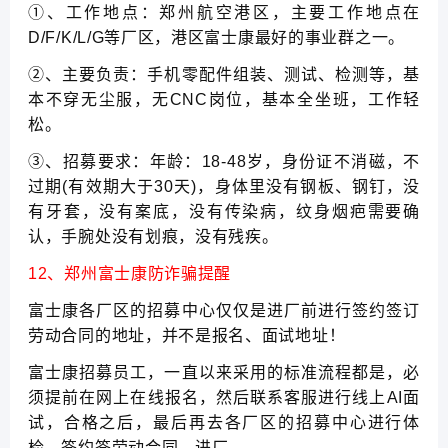
①、工作地点：郑州航空港区，主要工作地点在
D/F/K/L/G等厂区，港区富士康最好的事业群之一。
②、主要负责：手机零配件组装、测试、检测等，基
本不穿无尘服，无CNC岗位，基本全坐班，工作轻
松。
③、招募要求：年龄：18-48岁，身份证不消磁，不
过期(有效期大于30天)，身体里没有钢板、钢钉，没
有牙套，没有案底，没有传染病，纹身烟疤需要确
认，手腕处没有划痕，没有残疾。
12、郑州富士康防诈骗提醒
富士康各厂区的招募中心仅仅是进厂前进行签约签订
劳动合同的地址，并不是报名、面试地址！
富士康招募员工，一直以来采用的标准流程都是，必
须提前在网上在线报名，然后联系客服进行线上AI面
试，合格之后，最后再去各厂区的招募中心进行体
检，签约签劳动合同，进厂。