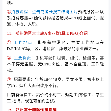
项。
③
招募流程：
点击或者长按二维码图片
预约报名-->联
系招募客服-->确认预约报名结果-->AI线上面试、报
道、体检、入职。
11、郑州港区富士康A事业群(原iDPBG)介绍：
①
工作地点：
郑州航空港区，主要工作地点在
D/F/K/L/G等厂区，港区富士康最好的事业群之一。
②
主要负责：
手机零配件组装、测试、检测等，基
本不穿无尘服，无CNC岗位，基本全坐班，工作轻
松。
③
招募要求：年龄18∽48岁，男女不限，初中以上
学历，烟疤大面积纹身不行。
目前有返费工、高价纯小时工、短期工(寒假工、学生
工)招聘，现在可预约面试。
12、
郑州富士康
防诈骗提醒