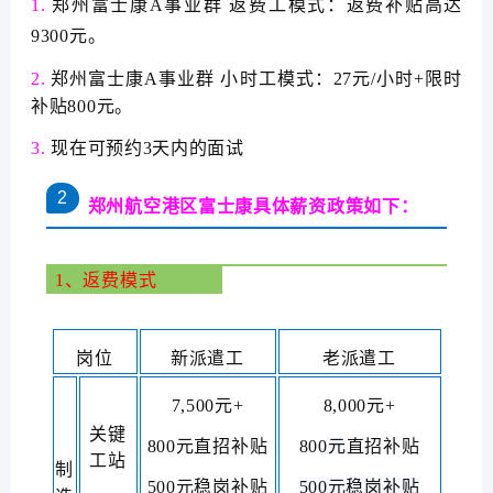
1.
郑州富士康A事业群 返费工模式：返费补贴高达
9300元。
2.
郑州富士康A事业群 小时工模式：27元/小时+限时
补贴800元。
3.
现在可预约3天内的面试
2
郑州航空港区富士康具体薪资政策如下：
1、返费模式
岗位
新派遣工
老派遣工
7,500元+
8,000元+
关
键
800元直招补贴
800
元
直招补贴
工
站
制
500元稳岗补贴
500元稳岗补贴