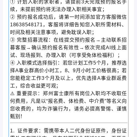
① 计划入职的求职者，请提前3天完成预约报名手
续，未提前预约将无法办理入职相关事宜；
② 预约报名成功后，请第一时间添加官方客服微信
18638548171，客服将详细告知您入职所需材料、
时间及相关注意事项，避免耽误入职；
③ 完整招募流程：在线提交预约报名→主动联系招
募客服→确认预约报名有效性→依次完成AI线上面
试、现场报到、办理入职（可享受免体检福利）；
④ 入职模式选择指引：若您计划工作5个月，推荐选
择A事业群高价小时工，8、9月小时工价格很高；若
您能稳定工作3个月及以上，优先选择A事业群返费
工，综合收益更可观；
⚠️ 重要提示：郑州富士康所有岗位入职均不收取任
何费用，凡是以“报名费、体检费、中介费”等名义向
您收费的，均为诈骗行为，请务必提高警惕、谨慎
甄别！
1. 证件要求：需携带本人二代身份证原件，身份证