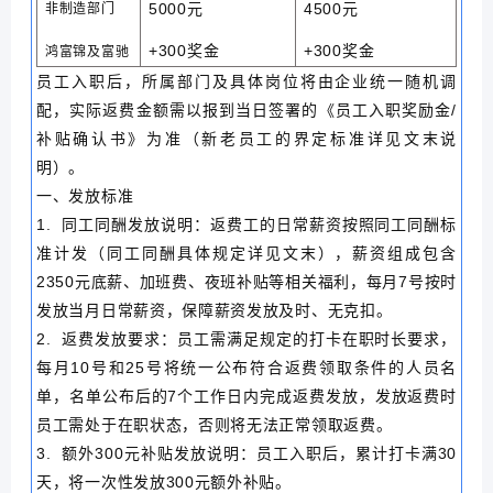
5000元
4500元
非制造部门
+300奖金
+300奖金
鸿富锦及富驰
员工入职后，所属部门及具体岗位将由企业统一随机调
配，实际返费金额需以报到当日签署的《员工入职奖励金/
补贴确认书》为准（新老员工的界定标准详见文末说
明）。
一、发放标准
1. 同工同酬发放说明：返费工的日常薪资按照同工同酬标
准计发（同工同酬具体规定详见文末），薪资组成包含
2350元底薪、加班费、夜班补贴等相关福利，每月7号按时
发放当月日常薪资，保障薪资发放及时、无克扣。
2. 返费发放要求：员工需满足规定的打卡在职时长要求，
每月10号和25号将统一公布符合返费领取条件的人员名
单，名单公布后的7个工作日内完成返费发放，发放返费时
员工需处于在职状态，否则将无法正常领取返费。
3. 额外300元补贴发放说明：员工入职后，累计打卡满30
天，将一次性发放300元额外补贴。