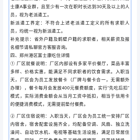
士康A事业群，且至少有一次在职时长达到30天及以上的人
员，视为老派遣工。
新派遣工界定：不符合上述老派遣工定义的所有求职人
员，均统一视为新派遣工。
补充提示：省外户籍及鹤壁户籍的求职者，相关薪资及报
名细节请私聊官方客服咨询。
四、郑州港区富士康吃住详情
① 厂区就餐说明：厂区内部设有多家平价餐厅，菜品丰富
多样、价格实惠，能满足不同求职者的饮食需求。入职当
天，厂区会为员工发放餐卡（厂牌与餐卡合一，无需额外
办理），餐卡每月会发放400元餐费额度，实行“先吃后扣”
模式，实际消费金额会从当月工资中抵扣，相当于信用卡
的便捷消费模式，无需提前垫付餐费。
② 厂区住宿说明：入职当天，厂区会为员工统一安排厂区
内宿舍，宿舍配套设施齐全，均配备空调、风扇、独立洗
澡间、自动饮水机、电视等基础生活设施，满足日常居住