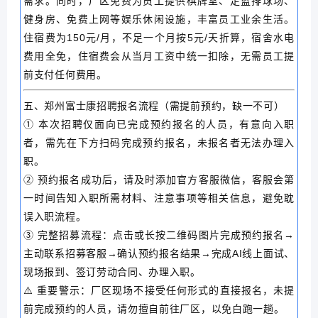
需求。同时，厂区免费为员工提供棋牌室、足蓝排球场、
健身房、免费上网等娱乐休闲设施，丰富员工业余生活。
住宿费为150元/月，不足一个月按5元/天折算，宿舍水电
费用全免，住宿费会从当月工资中统一扣除，无需员工提
前支付任何费用。
五、郑州富士康招聘报名流程（需提前预约，缺一不可）
① 本次招聘仅面向已完成预约报名的人员，有意向入职
者，需先在下方扫码完成预约报名，未报名者无法办理入
职。
② 预约报名成功后，请及时添加官方客服微信，客服会第
一时间告知入职所需材料、注意事项等相关信息，避免耽
误入职流程。
③ 完整招募流程：点击或长按二维码图片完成预约报名→
主动联系招募客服→确认预约报名结果→完成AI线上面试、
现场报到、签订劳动合同、办理入职。
⚠️ 重要警示：厂区现场不接受任何形式的直接报名，未提
前完成预约的人员，请勿擅自前往厂区，以免白跑一趟。