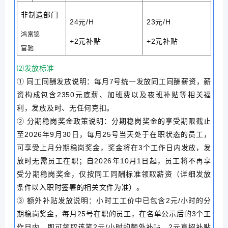
非制造
部门
24元/H
23元/H
鸿富锦
+2元补贴
+2元补贴
富驰
⑵发放标准
① 同工同酬发放说明：每月7号统一发放同工同酬薪资，薪
资构成包含2350元底薪、加班费以及夜班补贴等相关福
利，发放及时、无任何克扣。
② 分期稳岗奖金政策说明：分期稳岗奖金的享受期限截止
至2026年9月30日，每月25号当天处于在职状态的员工，
可享受上月分期稳岗奖金，奖金将在3个工作日内发放，发
放时无需员工在职；自2026年10月1日起，员工将不再享
受分期稳岗奖金，仅按同工同酬标准领取薪资（详细发放
条件以入职时签署的相关文件为准）。
③ 额外补贴发放说明：小时工工价中已包含2元/小时的分
期稳岗奖金，每月25号在职的员工，在名单公示后的3个工
作日内，即可领取该笔2元/小时的额外补贴。2元直招补贴