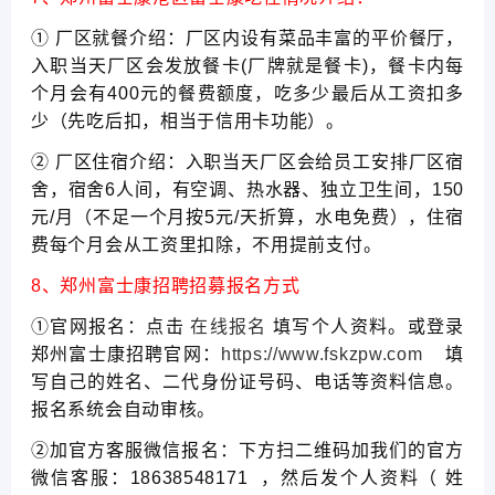
① 厂区就餐介绍：厂区内设有菜品丰富的平价餐厅，
入职当天厂区会发放餐卡(厂牌就是餐卡)，餐卡内每
个月会有400元的餐费额度，吃多少最后从工资扣多
少（先吃后扣，相当于信用卡功能）。
② 厂区住宿介绍：入职当天厂区会给员工安排厂区宿
舍，宿舍6人间，有空调、热水器、独立卫生间，150
元/月（不足一个月按5元/天折算，水电免费），住宿
费每个月会从工资里扣除，不用提前支付。
8、郑州富士康招聘招募报名方式
①官网报名：点击
在线报名
填写个人资料。或登录
郑州富士康招聘官网：
https://www.fskzpw.com
填
写自己的姓名、二代身份证号码、电话等资料信息。
报名系统会自动审核。
②加官方客服微信报名：下方扫二维码加我们的官方
微信客服：18638548171 ，然后发个人资料（ 姓