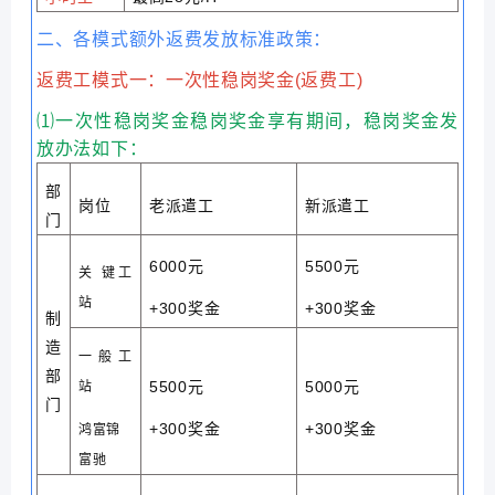
二、各模式额外返费发放标准政策：
返费工模式一：一次性稳岗奖金(返费工)
⑴一次性稳岗奖金稳岗奖金享有期间，稳岗奖金发
放办法如下：
部
岗位
老派遣工
新派遣工
门
6000元
5500元
关 键工
站
+300奖金
+300奖金
制
造
一般工
部
5500元
5000元
站
门
+300奖金
+300奖金
鸿富锦
富驰