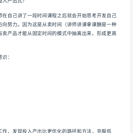
投入产出比？
师在自己讲了一段时间课程之后就会开始思考开发自己
方向努力。因为这是从卖时间（讲师讲课拿课酬是一种
有卖产品才能从固定时间的模式中抽离出来，形成更高
意识：
？
？
工作，发现投入产出比更优化的路径和方法，克服低